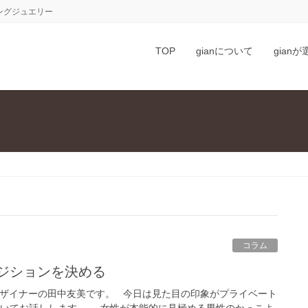
ングジュエリー
TOP
gianについて
gian
コラム
ポジションを決める
 デザイナーの田中友美です。 今日は見た目の印象がプライベート
ついてお話しします。 女性が本能的に見極める男性のかっこよ