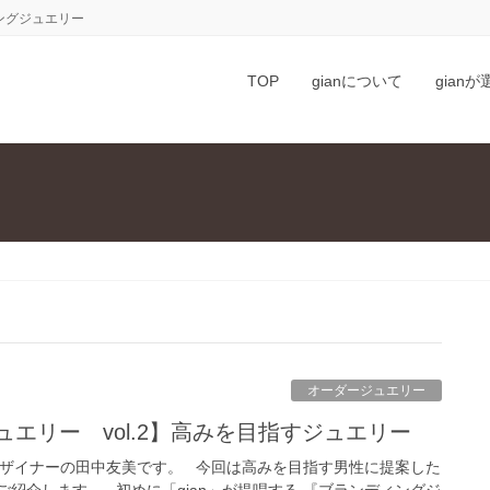
ングジュエリー
TOP
gianについて
gian
オーダージュエリー
ジュエリー vol.2】高みを目指すジュエリー
 デザイナーの田中友美です。 今回は高みを目指す男性に提案した
紹介します。 初めに「gian」が提唱する 『ブランディングジ